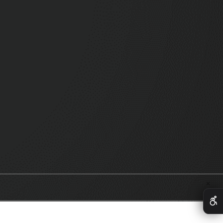
אחזק
עיצו
עיצו
התקנ
מה ח
בראש