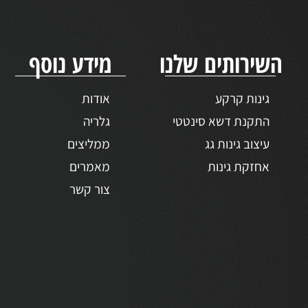
ן ופיתוח, עיצוב גינות, עבודות גינון, הקמת גינות
ירותים שלנו
מידע נוסף
גינות קרקע
אודות
מתקי
התקנת דשא סינטטי
גלריה
עיצו
עיצוב גינות גג
ממליצים
גנן 
אחזקת גינות
מאמרים
עיצו
צור קשר
מה ח
מה כ
טיפי