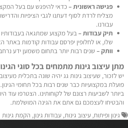
חפש המלצות בקרב חברים וקרובי משפחה.
גישה ראשונית –
כדאי להיפגש עם בעל המקצוע; לו
צליח לרדת לסוף דעתנו לגבי הציפיות והדרישות ש
בורנו.
יק עבודות –
בעל מקצוע שמתגאה בעבודותיו ישמח
לו, או לחלופין יפרסם עבודות קודמות באתר האינט
ותק –
שנים רבות יותר בתחום משמען ידע נרחב יות
עיצוב גינות מתמחים בכל סוגי הגינון ב
כור, שעיצוב גינות גג יהיה שונה בתכלית מעיצוב גינ
 במקצועיות כבר שנים רבות בכל תחומי הגינון. אנ
 לשביעות רצונם של לקוחותינו. הצטרפו עוד היום ל
יחו לעצמכם גם אתם את הגינה המושלמת.